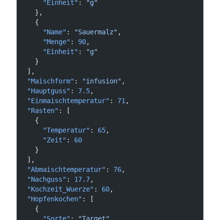
      "Einheit"
: 
"g"
    },
    {
      "Name"
: 
"Sauermalz"
,
      "Menge"
: 
90
,
      "Einheit"
: 
"g"
    }
  ],
  "Maischform"
: 
"infusion"
,
  "Hauptguss"
: 
7.5
,
  "Einmaischtemperatur"
: 
71
,
  "Rasten"
: [
    {
      "Temperatur"
: 
65
,
      "Zeit"
: 
60
    }
  ],
  "Abmaischtemperatur"
: 
76
,
  "Nachguss"
: 
17.7
,
  "Kochzeit_Wuerze"
: 
60
,
  "Hopfenkochen"
: [
    {
      "Sorte"
: 
"Target"
,