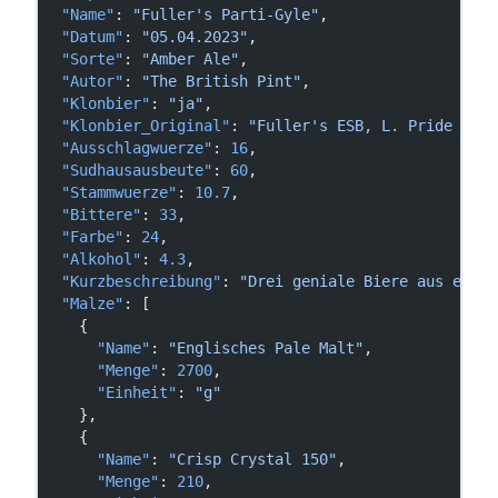
  "Name"
: 
"Fuller's Parti-Gyle"
,
  "Datum"
: 
"05.04.2023"
,
  "Sorte"
: 
"Amber Ale"
,
  "Autor"
: 
"The British Pint"
,
  "Klonbier"
: 
"ja"
,
  "Klonbier_Original"
: 
"Fuller's ESB, L. Pride und 
  "Ausschlagwuerze"
: 
16
,
  "Sudhausausbeute"
: 
60
,
  "Stammwuerze"
: 
10.7
,
  "Bittere"
: 
33
,
  "Farbe"
: 
24
,
  "Alkohol"
: 
4.3
,
  "Kurzbeschreibung"
: 
"Drei geniale Biere aus einem
  "Malze"
: [
    {
      "Name"
: 
"Englisches Pale Malt"
,
      "Menge"
: 
2700
,
      "Einheit"
: 
"g"
    },
    {
      "Name"
: 
"Crisp Crystal 150"
,
      "Menge"
: 
210
,