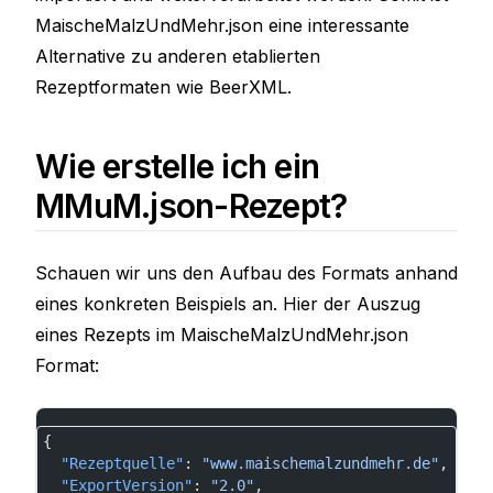
MaischeMalzUndMehr.json eine interessante
Alternative zu anderen etablierten
Rezeptformaten wie BeerXML.
Wie erstelle ich ein
MMuM.json-Rezept?
Schauen wir uns den Aufbau des Formats anhand
eines konkreten Beispiels an. Hier der Auszug
eines Rezepts im MaischeMalzUndMehr.json
Format:
{
  "Rezeptquelle"
: 
"www.maischemalzundmehr.de"
,
  "ExportVersion"
: 
"2.0"
,