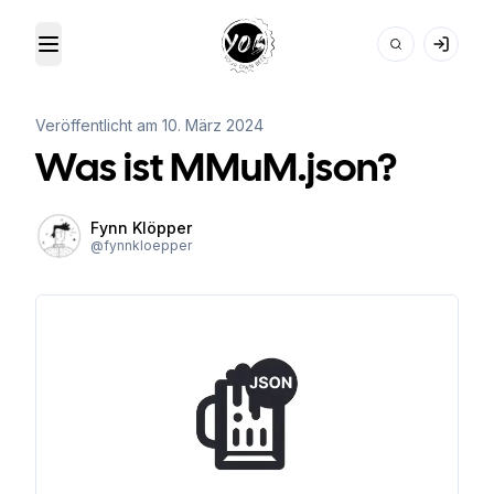
Toggle Menu
Your Own Beer
Veröffentlicht am
10. März 2024
Was ist MMuM.json?
Fynn Klöpper
@
fynnkloepper