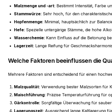
Malzmenge und -art
: Bestimmt Intensität, Farbe u
Stammwürze
: Sehr hoch, für den charakteristisc
Hopfenmenge
: Minimal, hauptsächlich zur Balanc
Hefe
: Spezielle untergärige Stämme, die hohe Alkoh
Wasserchemie
: Kann Einfluss auf die Betonung 
Lagerzeit
: Lange Reifung für Geschmacksharmonis
Welche Faktoren beeinflussen die Qua
Mehrere Faktoren sind entscheidend für einen hochw
Malzqualität
: Verwendung bester Malzsorten für K
Maischführung
: Präzise Temperaturführung für op
Gärkontrolle
: Sorgfältige Überwachung für saubere
Lagerungszeit
: Ausreichend lange Kaltlagerung f