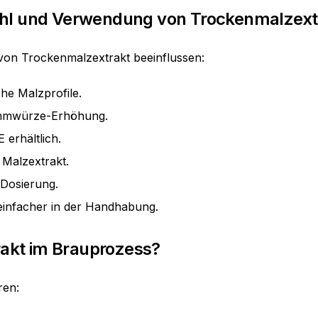
ahl und Verwendung von Trockenmalzext
on Trockenmalzextrakt beeinflussen:
che Malzprofile.
tammwürze-Erhöhung.
 erhältlich.
r Malzextrakt.
 Dosierung.
 einfacher in der Handhabung.
akt im Brauprozess?
ren: