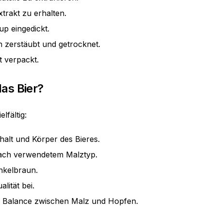
xtrakt zu erhalten.
up eingedickt.
n zerstäubt und getrocknet.
t verpackt.
as Bier?
lfältig:
alt und Körper des Bieres.
nach verwendetem Malztyp.
unkelbraun.
lität bei.
die Balance zwischen Malz und Hopfen.