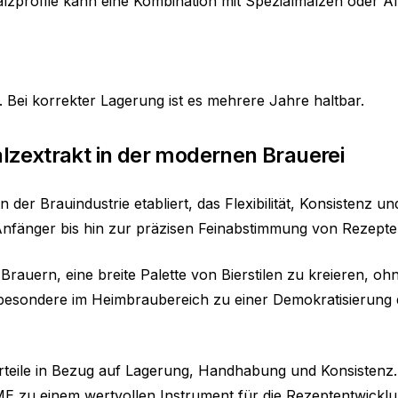
Malzprofile kann eine Kombination mit Spezialmalzen oder All
. Bei korrekter Lagerung ist es mehrere Jahre haltbar.
malzextrakt in der modernen Brauerei
 der Brauindustrie etabliert, das Flexibilität, Konsistenz 
nfänger bis hin zur präzisen Feinabstimmung von Rezepten
rauern, eine breite Palette von Bierstilen zu kreieren, ohn
besondere im Heimbraubereich zu einer Demokratisierung
orteile in Bezug auf Lagerung, Handhabung und Konsistenz.
E zu einem wertvollen Instrument für die Rezeptentwicklu