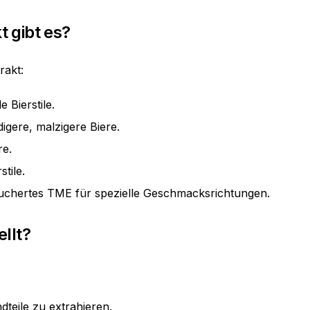
 gibt es?
rakt:
 Bierstile.
gere, malzigere Biere.
re.
tile.
räuchertes TME für spezielle Geschmacksrichtungen.
llt?
dteile zu extrahieren.