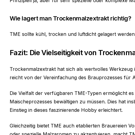
Prinzipiell ja, aber für sehr spezielle oder komplexe 
Wie lagert man Trockenmalzextrakt richtig?
TME sollte kühl, trocken und luftdicht gelagert werden
Fazit: Die Vielseitigkeit von Trocken
Trockenmalzextrakt hat sich als wertvolles Werkzeug in
reicht von der Vereinfachung des Brauprozesses für A
Die Vielfalt der verfügbaren TME-Typen ermöglicht es B
Maischeprozesses bewältigen zu müssen. Dies hat ins
Einstieg in dieses faszinierende Hobby erleichtert.
Gleichzeitig bietet TME auch etablierten Brauereien V
oder spezielle Malzaromen zu akzentuieren, macht TM