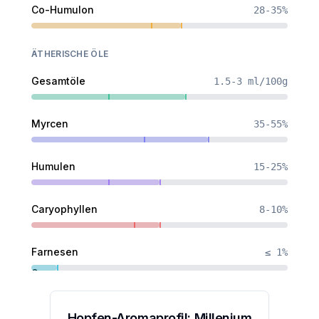
Co-Humulon
28-35%
ÄTHERISCHE ÖLE
Gesamtöle
1.5-3 ml/100g
Myrcen
35-55%
Humulen
15-25%
Caryophyllen
8-10%
Farnesen
≤ 1%
0
Hopfen-Aromaprofil:
Millenium