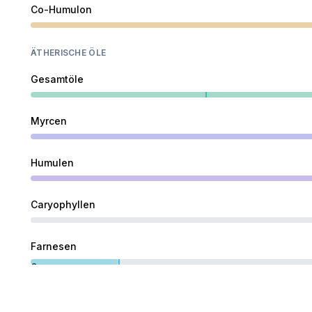
Co-Humulon
ÄTHERISCHE ÖLE
Gesamtöle
Myrcen
Humulen
Caryophyllen
Farnesen
0