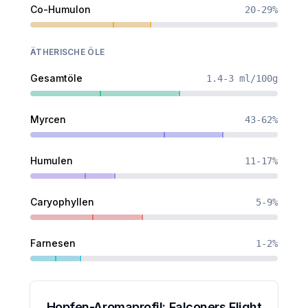
Co-Humulon
20-29%
ÄTHERISCHE ÖLE
Gesamtöle
1.4-3 ml/100g
Myrcen
43-62%
Humulen
11-17%
Caryophyllen
5-9%
Farnesen
1-2%
Hopfen-Aromaprofil:
Falconers Flight