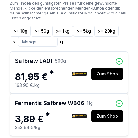
Zum Finden des günstigsten Preises für deine gewünschte
Menge, klicke den entsprechenden Mengen-Button oder gib
deine Wunschmenge ein. Die günstigste Möglichkeit wird dir als
Erstes angezeigt.
>= 10g
>= 50g
>= 1kg
>= 5kg
>= 20kg
>
g
Safbrew LA01
500
g
*
81,95 €
Zum Shop
163,90 €
/kg
Fermentis Safbrew WB06
11
g
*
3,89 €
Zum Shop
353,64 €
/kg