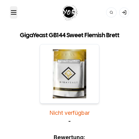
Toggle Menu
Your Own Beer
GigaYeast GB144 Sweet Flemish Brett
Nicht verfügbar
-
Bewertung: