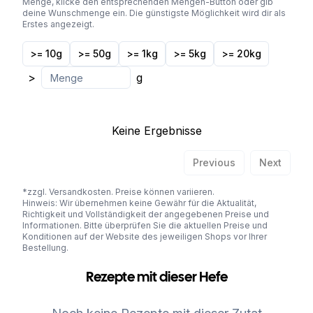
Menge, klicke den entsprechenden Mengen-Button oder gib
deine Wunschmenge ein. Die günstigste Möglichkeit wird dir als
Erstes angezeigt.
>= 10g
>= 50g
>= 1kg
>= 5kg
>= 20kg
>
g
Keine Ergebnisse
Previous
Next
*zzgl. Versandkosten. Preise können variieren.
Hinweis: Wir übernehmen keine Gewähr für die Aktualität,
Richtigkeit und Vollständigkeit der angegebenen Preise und
Informationen. Bitte überprüfen Sie die aktuellen Preise und
Konditionen auf der Website des jeweiligen Shops vor Ihrer
Bestellung.
Rezepte mit dieser Hefe