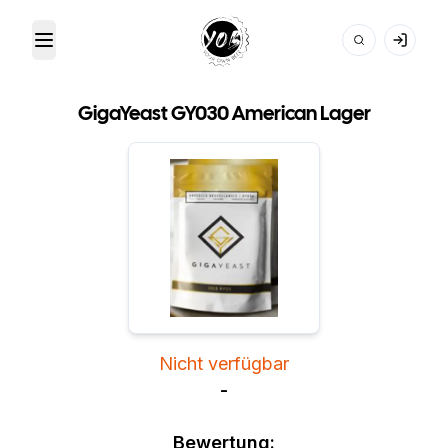
Toggle Menu
Your Own Beer
GigaYeast GY030 American Lager
Nicht verfügbar
-
Bewertung: