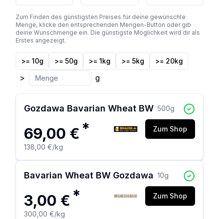
Zum Finden des günstigsten Preises für deine gewünschte
Menge, klicke den entsprechenden Mengen-Button oder gib
deine Wunschmenge ein. Die günstigste Möglichkeit wird dir als
Erstes angezeigt.
>= 10g
>= 50g
>= 1kg
>= 5kg
>= 20kg
>
g
Gozdawa Bavarian Wheat BW
500
g
*
69,00 €
Zum Shop
138,00 €
/kg
Bavarian Wheat BW Gozdawa
10
g
*
3,00 €
Zum Shop
300,00 €
/kg