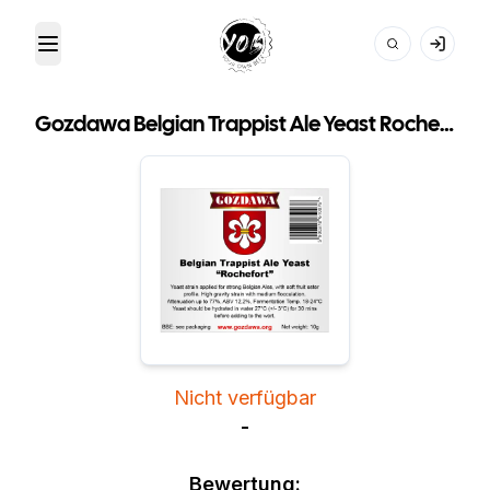
Toggle Menu
Your Own Beer
Gozdawa Belgian Trappist Ale Yeast Rochefort BTAY
Nicht verfügbar
-
Bewertung: