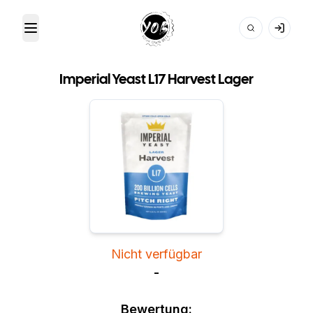
Toggle Menu
Your Own Beer
Imperial Yeast L17 Harvest Lager
Nicht verfügbar
-
Bewertung: