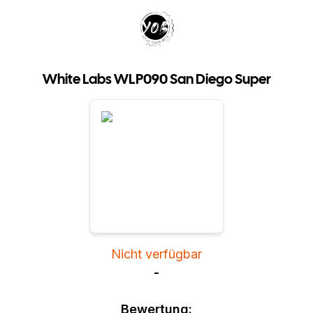
Your Own Beer
White Labs WLP090 San Diego Super
Nicht verfügbar
-
Bewertung: