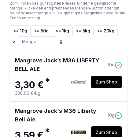
Zum Finden des günstigsten Preises für deine gewünschte
Menge, klicke den entsprechenden Mengen-Button oder gib
deine Wunschmenge ein. Die günstigste Möglichkeit wird dir als
Erstes angezeigt.
>= 10g
>= 50g
>= 1kg
>= 5kg
>= 20kg
>
g
Mangrove Jack’s M36 LIBERTY
10
g
BELL ALE
*
3,30 €
Zum Shop
330,00 €
/kg
Mangrove Jack's M36 Liberty
10
g
Bell Ale
*
3,59 €
Zum Shop