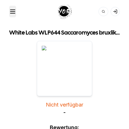
Toggle Menu
Your Own Beer
White Labs WLP644 Saccaromyces bruxlike Trois
Nicht verfügbar
-
Bewertung: