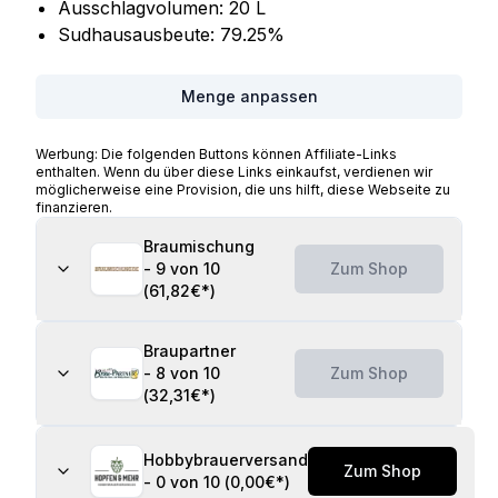
Ausschlagvolumen:
20
L
Sudhausausbeute:
79.25
%
Menge anpassen
Werbung: Die folgenden Buttons können Affiliate-Links
enthalten. Wenn du über diese Links einkaufst, verdienen wir
möglicherweise eine Provision, die uns hilft, diese Webseite zu
finanzieren.
Braumischung
-
9 von 10
Zum Shop
(
61,82€
*)
Braupartner
-
8 von 10
Zum Shop
(
32,31€
*)
Hobbybrauerversand
Zum Shop
-
0 von 10
(
0,00€
*)