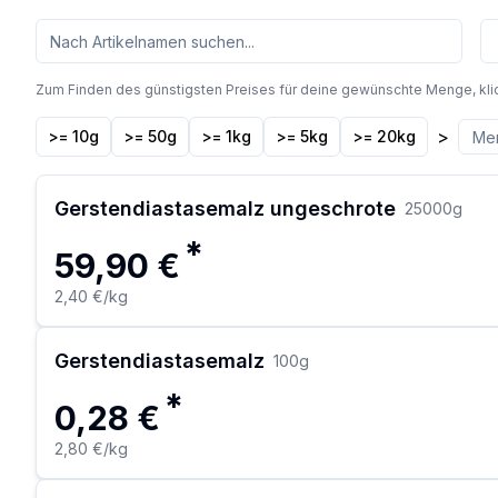
Zum Finden des günstigsten Preises für deine gewünschte Menge, kli
>
>= 10g
>= 50g
>= 1kg
>= 5kg
>= 20kg
Gerstendiastasemalz ungeschrote
25000
g
*
59,90 €
2,40 €
/kg
Gerstendiastasemalz
100
g
*
0,28 €
2,80 €
/kg