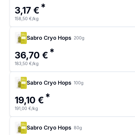
*
3,17 €
158,50 €
/kg
Sabro Cryo Hops
200
g
*
36,70 €
183,50 €
/kg
Sabro Cryo Hops
100
g
*
19,10 €
191,00 €
/kg
Sabro Cryo Hops
80
g