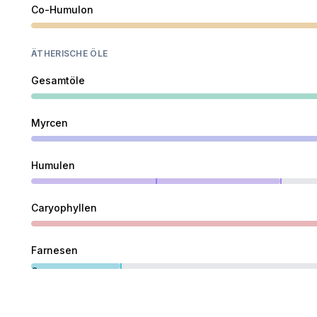
Co-Humulon
ÄTHERISCHE ÖLE
Gesamtöle
Myrcen
Humulen
Caryophyllen
Farnesen
0