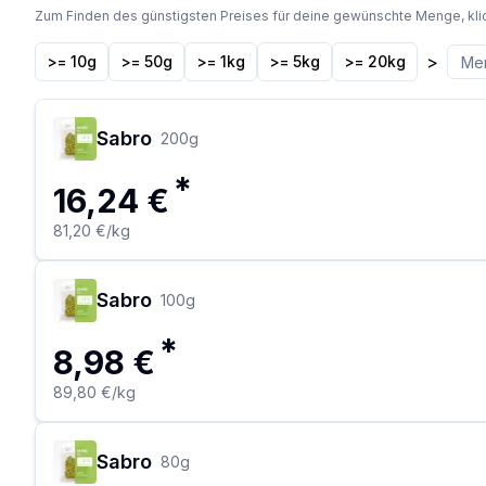
Zum Finden des günstigsten Preises für deine gewünschte Menge, kli
>
>= 10g
>= 50g
>= 1kg
>= 5kg
>= 20kg
Sabro
200
g
*
16,24 €
81,20 €
/kg
Sabro
100
g
*
8,98 €
89,80 €
/kg
Sabro
80
g