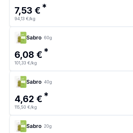
*
7,53 €
94,13 €
/kg
Sabro
60
g
*
6,08 €
101,33 €
/kg
Sabro
40
g
*
4,62 €
115,50 €
/kg
Sabro
20
g