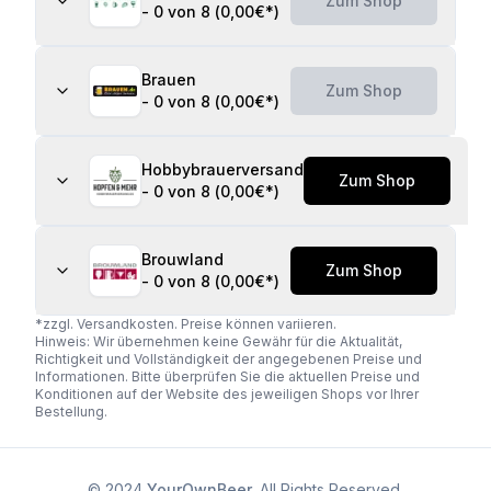
Zum Shop
-
0 von 8
(
0,00€
*)
Brauen
Zum Shop
-
0 von 8
(
0,00€
*)
Hobbybrauerversand
Zum Shop
-
0 von 8
(
0,00€
*)
Brouwland
Zum Shop
-
0 von 8
(
0,00€
*)
*zzgl. Versandkosten. Preise können variieren.
Hinweis: Wir übernehmen keine Gewähr für die Aktualität,
Richtigkeit und Vollständigkeit der angegebenen Preise und
Informationen. Bitte überprüfen Sie die aktuellen Preise und
Konditionen auf der Website des jeweiligen Shops vor Ihrer
Bestellung.
© 2024
YourOwnBeer
. All Rights Reserved.