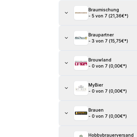
Braumischung
-
5 von 7
(
21,36€
*)
Braupartner
-
3 von 7
(
15,75€
*)
Brouwland
-
0 von 7
(
0,00€
*)
MyBier
-
0 von 7
(
0,00€
*)
Brauen
-
0 von 7
(
0,00€
*)
Hobbybrauerversand