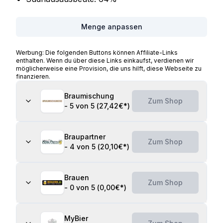
Menge anpassen
Werbung: Die folgenden Buttons können Affiliate-Links
enthalten. Wenn du über diese Links einkaufst, verdienen wir
möglicherweise eine Provision, die uns hilft, diese Webseite zu
finanzieren.
Braumischung
Zum Shop
-
5 von 5
(
27,42€
*)
Braupartner
Zum Shop
-
4 von 5
(
20,10€
*)
Brauen
Zum Shop
-
0 von 5
(
0,00€
*)
MyBier