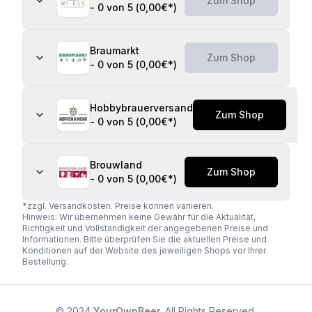
Zum Shop
-
0 von 5
(
0,00€
*)
Braumarkt
Zum Shop
-
0 von 5
(
0,00€
*)
Hobbybrauerversand
Zum Shop
-
0 von 5
(
0,00€
*)
Brouwland
Zum Shop
-
0 von 5
(
0,00€
*)
*zzgl. Versandkosten. Preise können variieren.
Hinweis: Wir übernehmen keine Gewähr für die Aktualität,
Richtigkeit und Vollständigkeit der angegebenen Preise und
Informationen. Bitte überprüfen Sie die aktuellen Preise und
Konditionen auf der Website des jeweiligen Shops vor Ihrer
Bestellung.
© 2024
YourOwnBeer
. All Rights Reserved.