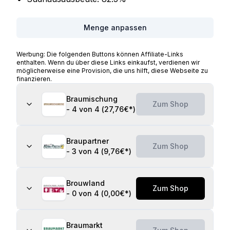
Menge anpassen
Werbung: Die folgenden Buttons können Affiliate-Links
enthalten. Wenn du über diese Links einkaufst, verdienen wir
möglicherweise eine Provision, die uns hilft, diese Webseite zu
finanzieren.
Braumischung
Zum Shop
-
4 von 4
(
27,76€
*)
Braupartner
Zum Shop
-
3 von 4
(
9,76€
*)
Brouwland
Zum Shop
-
0 von 4
(
0,00€
*)
Braumarkt