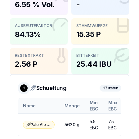
6.55 % Vol.
-
AUSBEUTEFAKTOR
STAMMWUERZE
84.13%
15.35 P
RESTEXTRAKT
BITTERKEIT
2.56 P
25.44 IBU
Schuettung
1
1
Zutaten
Min
Max
Name
Menge
EBC
EBC
5.5
7.5
5630
g
Pale Ale Malz
EBC
EBC