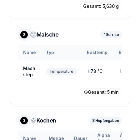
Gesamt:
5,630
g
Maische
2
1
Schritte
Name
Typ
Rasttemp.
Rastendt
Mash
78
°C
78
°C
Temperature
step
Gesamt:
5
min
Kochen
3
3
Hopfengaben
Alpha
Alpha
Name
Menge
Dauer