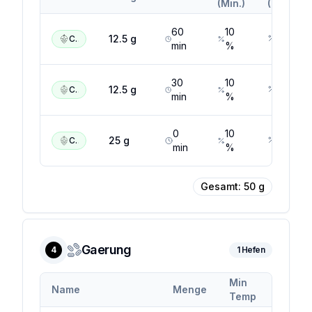
(Min.)
(Max.)
60
10
15
%
12.5
g
Citra
min
%
30
10
15
%
12.5
g
Citra
min
%
0
10
15
%
25
g
Citra
min
%
Gesamt:
50
g
Gaerung
4
1
Hefen
Min
Max
Name
Menge
Temp
Temp