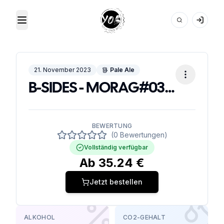
Toggle Menu
Your Own Beer
21. November 2023
Pale Ale
B-SIDES - MORAG#039;S MOJITO
BEWERTUNG
(0 Bewertungen)
Vollständig verfügbar
Ab
35.24
€
Jetzt bestellen
ALKOHOL
CO2-GEHALT