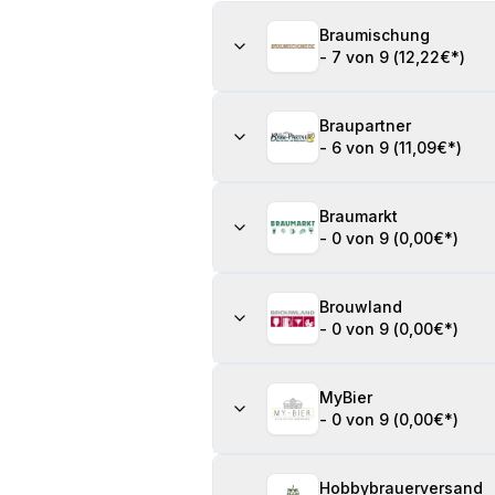
Braumischung
-
7 von 9
(
12,22€
*)
Braupartner
-
6 von 9
(
11,09€
*)
Braumarkt
-
0 von 9
(
0,00€
*)
Brouwland
-
0 von 9
(
0,00€
*)
MyBier
-
0 von 9
(
0,00€
*)
Hobbybrauerversand