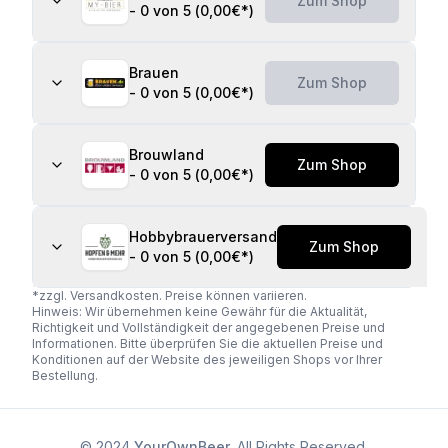
Zum Shop
-
0 von 5
(
0,00€
*)
Brauen
Zum Shop
-
0 von 5
(
0,00€
*)
Brouwland
Zum Shop
-
0 von 5
(
0,00€
*)
Hobbybrauerversand
Zum Shop
-
0 von 5
(
0,00€
*)
*zzgl. Versandkosten. Preise können variieren.
Hinweis: Wir übernehmen keine Gewähr für die Aktualität,
Richtigkeit und Vollständigkeit der angegebenen Preise und
Informationen. Bitte überprüfen Sie die aktuellen Preise und
Konditionen auf der Website des jeweiligen Shops vor Ihrer
Bestellung.
© 2024
YourOwnBeer
. All Rights Reserved.