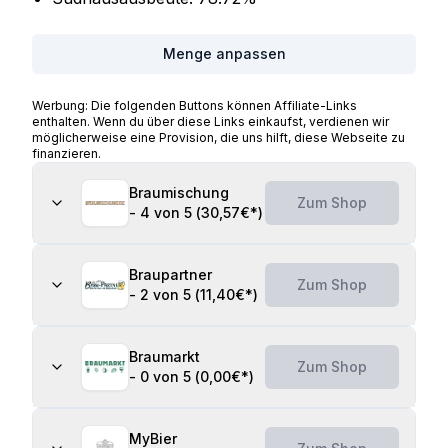
Menge anpassen
Werbung: Die folgenden Buttons können Affiliate-Links
enthalten. Wenn du über diese Links einkaufst, verdienen wir
möglicherweise eine Provision, die uns hilft, diese Webseite zu
finanzieren.
Braumischung
Zum Shop
-
4 von 5
(
30,57€
*)
Braupartner
Zum Shop
-
2 von 5
(
11,40€
*)
Braumarkt
Zum Shop
-
0 von 5
(
0,00€
*)
MyBier