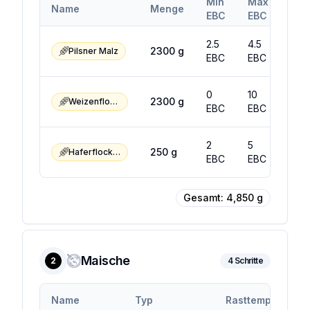
Min
Max
Name
Menge
EBC
EBC
2.5
4.5
2300
g
Pilsner Malz
EBC
EBC
0
10
2300
g
Weizenflocken
EBC
EBC
2
5
250
g
Haferflocken
EBC
EBC
Gesamt:
4,850
g
Maische
2
4
Schritte
Name
Typ
Rasttemp.
Ra