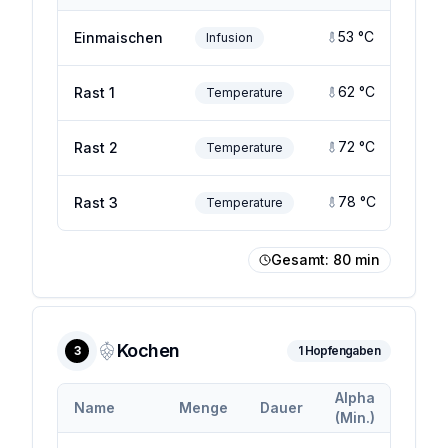
53
°C
5
Einmaischen
Infusion
62
°C
Rast 1
Temperature
72
°C
Rast 2
Temperature
78
°C
Rast 3
Temperature
Gesamt:
80
min
Kochen
3
1
Hopfengaben
Alpha
Alpha
Name
Menge
Dauer
(Min.)
(Max.