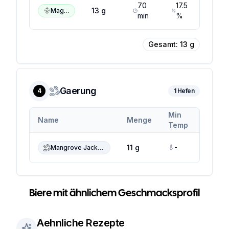
70
17.5
17.5
13
g
Magnum
min
%
%
Gesamt:
13
g
Gaerung
4
1
Hefen
Min
Max
Name
Menge
Temp
Temp
-
-
11 g
Mangrove Jack's M21 Belgian Wit
Biere mit ähnlichem Geschmacksprofil
Aehnliche Rezepte