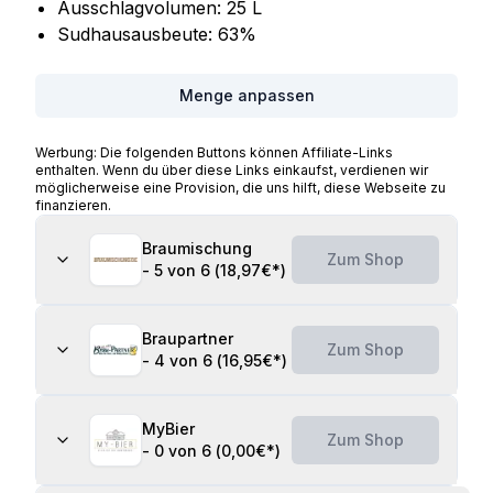
Ausschlagvolumen:
25
L
Sudhausausbeute:
63
%
Menge anpassen
Werbung: Die folgenden Buttons können Affiliate-Links
enthalten. Wenn du über diese Links einkaufst, verdienen wir
möglicherweise eine Provision, die uns hilft, diese Webseite zu
finanzieren.
Braumischung
Zum Shop
-
5 von 6
(
18,97€
*)
Braupartner
Zum Shop
-
4 von 6
(
16,95€
*)
MyBier
Zum Shop
-
0 von 6
(
0,00€
*)