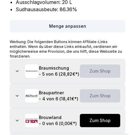
Ausschlagvolumen:
20
L
Sudhausausbeute:
86.36
%
Menge anpassen
Werbung: Die folgenden Buttons können Affiliate-Links
enthalten. Wenn du über diese Links einkaufst, verdienen wir
möglicherweise eine Provision, die uns hilft, diese Webseite zu
finanzieren.
Braumischung
Zum Shop
-
5 von 6
(
28,82€
*)
Braupartner
Zum Shop
-
4 von 6
(
18,41€
*)
Brouwland
Zum Shop
-
0 von 6
(
0,00€
*)