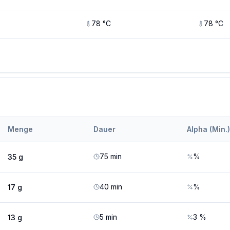
78
°C
78
°C
Menge
Dauer
Alpha (Min.)
75
min
%
35
g
40
min
%
17
g
5
min
3
%
13
g