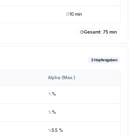
10
min
Gesamt:
75
min
3
Hopfengaben
Alpha (Max.)
%
%
5.5
%