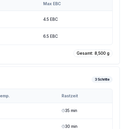
Max EBC
4.5
EBC
6.5
EBC
Gesamt:
8,500
g
3
Schritte
temp.
Rastzeit
35
min
30
min