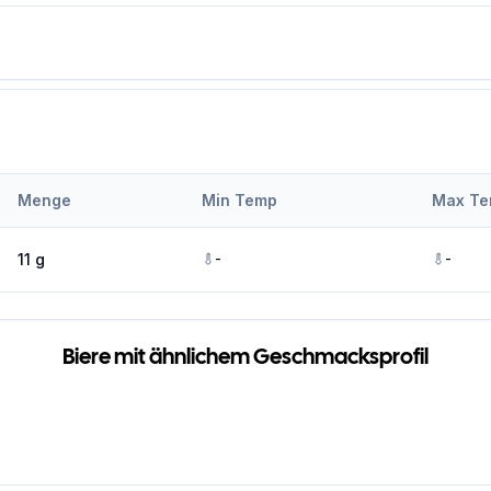
Menge
Min Temp
Max T
-
-
11 g
Biere mit ähnlichem Geschmacksprofil