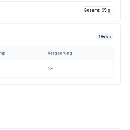
Gesamt:
65
g
1
Hefen
emp
Vergaerung
-