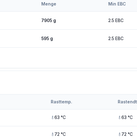
Menge
Min EBC
7905
g
2.5
EBC
595
g
2.5
EBC
Rasttemp.
Rastend
63
°C
63
°C
72
°C
72
°C