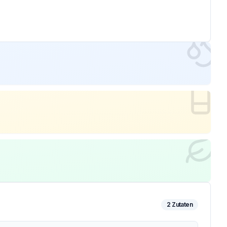
2
Zutaten