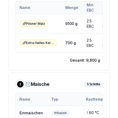
Min
Max
Name
Menge
EBC
EBC
2.5
4.5
9100
g
Pilsner Malz
EBC
EBC
2.5
6.5
700
g
Extra Helles Karamellmalz
EBC
EBC
Gesamt:
9,800
g
Maische
2
5
Schritte
Name
Typ
Rasttemp.
Ra
60
°C
Einmaischen
Infusion