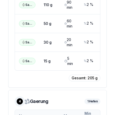
90
2
%
5
%
110
g
Saazer
min
60
2
%
5
%
50
g
Saazer
min
20
2
%
5
%
30
g
Saazer
min
5
2
%
5
%
15
g
Saazer
min
Gesamt:
205
g
Gaerung
4
1
Hefen
Min
Max