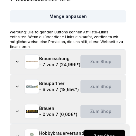
Menge anpassen
Werbung: Die folgenden Buttons können Affiliate-Links
enthalten. Wenn du über diese Links einkaufst, verdienen wir
möglicherweise eine Provision, die uns hilft, diese Webseite zu
finanzieren.
Braumischung
Zum Shop
-
7 von 7
(
24,99€
*)
Braupartner
Zum Shop
-
6 von 7
(
18,65€
*)
Brauen
Zum Shop
-
0 von 7
(
0,00€
*)
Hobbybrauerversand