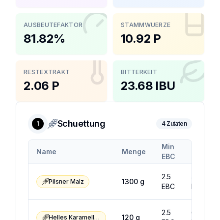
AUSBEUTEFAKTOR
STAMMWUERZE
81.82%
10.92 P
RESTEXTRAKT
BITTERKEIT
2.06 P
23.68 IBU
Schuettung
1
4
Zutaten
Min
Max
Name
Menge
EBC
EBC
2.5
4.5
1300
g
Pilsner Malz
EBC
EBC
2.5
6.5
120
g
Helles Karamellmalz