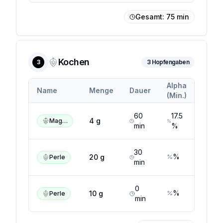
Gesamt:
75
min
Kochen
3
3
Hopfengaben
Alpha
Alpha
Name
Menge
Dauer
(Min.)
(Max.
60
17.5
17.5
4
g
Magnum
min
%
%
30
%
%
20
g
Perle
min
0
%
%
10
g
Perle
min