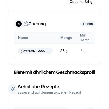
Gesamt:
34
g
Gaerung
4
1
Hefen
Min
Max
Name
Menge
Temp
Temp
-
-
35 g
WYEAST 2007 Pilsen Lager
Biere mit ähnlichem Geschmacksprofil
Aehnliche Rezepte
Basierend auf deinem aktuellen Rezept