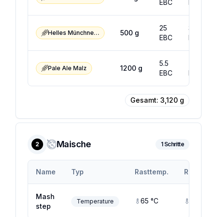
EBC
EBC
25
35
500
g
Helles Münchner Malz
EBC
EBC
5.5
7.5
1200
g
Pale Ale Malz
EBC
EBC
Gesamt:
3,120
g
Maische
2
1
Schritte
Name
Typ
Rasttemp.
Rastendt
Mash
65
°C
65
°C
Temperature
step