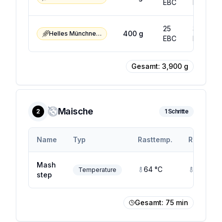
EBC
EBC
25
35
400
g
Helles Münchner Malz
EBC
EBC
Gesamt:
3,900
g
Maische
2
1
Schritte
Name
Typ
Rasttemp.
Rastendt
Mash
64
°C
64
°C
Temperature
step
Gesamt:
75
min