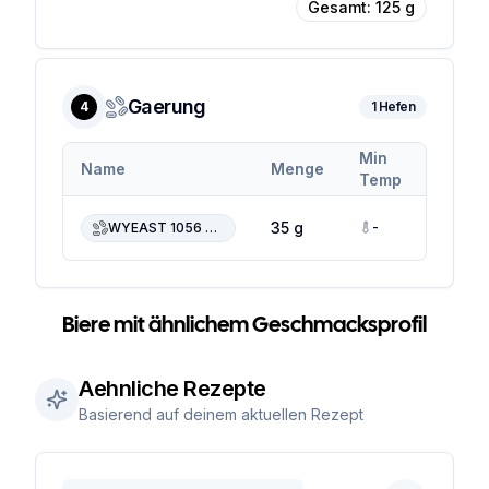
Gesamt:
125
g
Gaerung
4
1
Hefen
Min
Max
Name
Menge
Temp
Temp
-
-
35 g
WYEAST 1056 American Ale
Biere mit ähnlichem Geschmacksprofil
Aehnliche Rezepte
Basierend auf deinem aktuellen Rezept