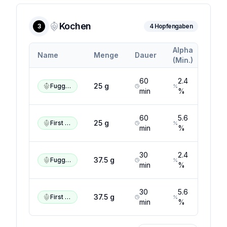
Kochen
3
4
Hopfengaben
Alpha
Alph
Name
Menge
Dauer
(Min.)
(Max
60
2.4
6.1
25
g
Fuggles
min
%
%
60
5.6
10
25
g
First Gold
min
%
30
2.4
6.1
37.5
g
Fuggles
min
%
%
30
5.6
10
37.5
g
First Gold
min
%