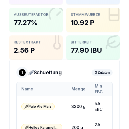
AUSBEUTEFAKTOR
STAMMWUERZE
77.27%
10.92 P
RESTEXTRAKT
BITTERKEIT
2.56 P
77.90 IBU
Schuettung
1
3
Zutaten
Min
Max
Name
Menge
EBC
EBC
5.5
7.5
3300
g
Pale Ale Malz
EBC
EBC
2.5
6.5
200
g
Helles Karamellmalz