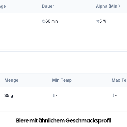
nge
Dauer
Alpha (Min.)
60
min
5
%
Menge
Min Temp
Max T
-
-
35 g
Biere mit ähnlichem Geschmacksprofil