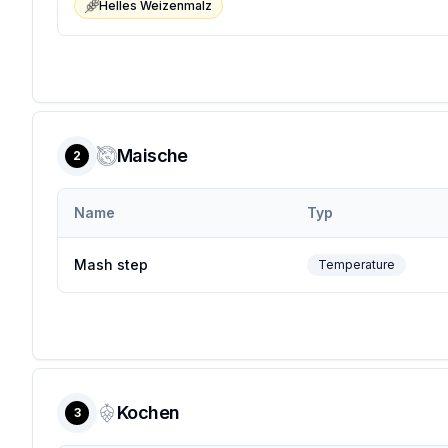
Helles Weizenmalz
Maische
2
Name
Typ
Mash step
Temperature
Kochen
3