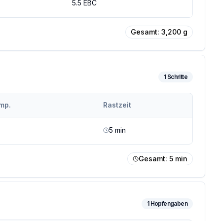
5.5
EBC
Gesamt:
3,200
g
1
Schritte
mp.
Rastzeit
5
min
Gesamt:
5
min
1
Hopfengaben