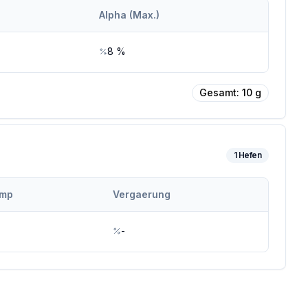
Alpha (Max.)
8
%
Gesamt:
10
g
1
Hefen
emp
Vergaerung
-