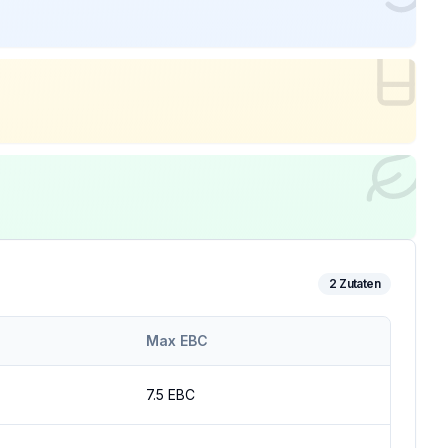
2
Zutaten
Max EBC
7.5
EBC