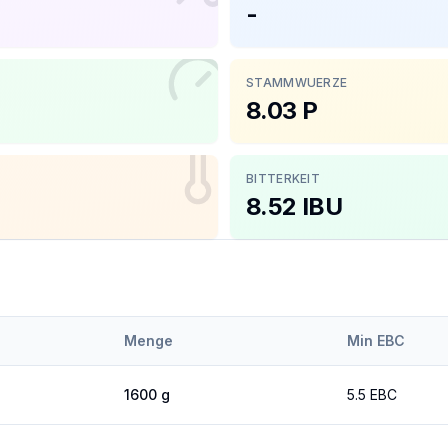
-
STAMMWUERZE
8.03 P
BITTERKEIT
8.52 IBU
Menge
Min EBC
1600
g
5.5
EBC