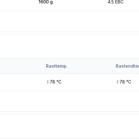
1600
g
4.5
EBC
Rasttemp.
Rastendte
78
°C
78
°C