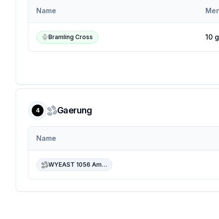
Name
Me
10
g
Bramling Cross
Gaerung
4
Name
WYEAST 1056 American Ale