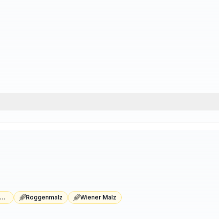
Helles Münchner Malz
Roggenmalz
Wiener Malz