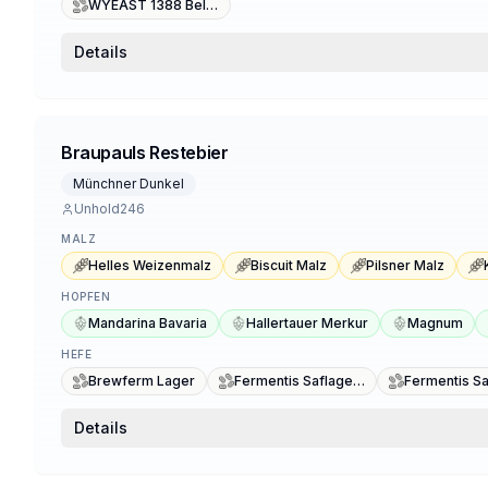
WYEAST 1388 Belgian Strong Ale
Details
Braupauls Restebier
Münchner Dunkel
Unhold246
MALZ
Helles Weizenmalz
Biscuit Malz
Pilsner Malz
HOPFEN
Mandarina Bavaria
Hallertauer Merkur
Magnum
HEFE
Brewferm Lager
Fermentis Saflager S-23
Details