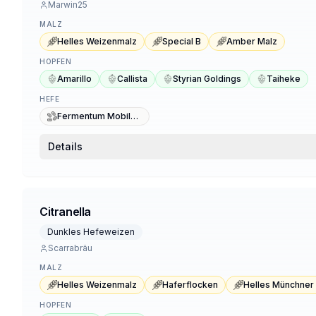
Marwin25
MALZ
Helles Weizenmalz
Special B
Amber Malz
HOPFEN
Amarillo
Callista
Styrian Goldings
Taiheke
HEFE
Fermentum Mobile FM41
Details
Citranella
Dunkles Hefeweizen
Scarrabräu
MALZ
Helles Weizenmalz
Haferflocken
HOPFEN