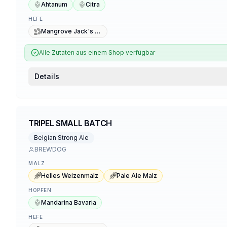
Ahtanum
Citra
HEFE
Mangrove Jack's M20 Bavarian Wheat
Alle Zutaten aus einem Shop verfügbar
Details
TRIPEL SMALL BATCH
Belgian Strong Ale
BREWDOG
MALZ
Helles Weizenmalz
Pale Ale Malz
HOPFEN
Mandarina Bavaria
HEFE