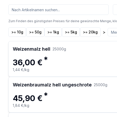
Zum Finden des günstigsten Preises für deine gewünschte Menge, kli
>
>= 10g
>= 50g
>= 1kg
>= 5kg
>= 20kg
Weizenmalz hell
25000
g
*
36,00 €
1,44 €
/kg
Weizenbraumalz hell ungeschrote
25000
g
*
45,90 €
1,84 €
/kg