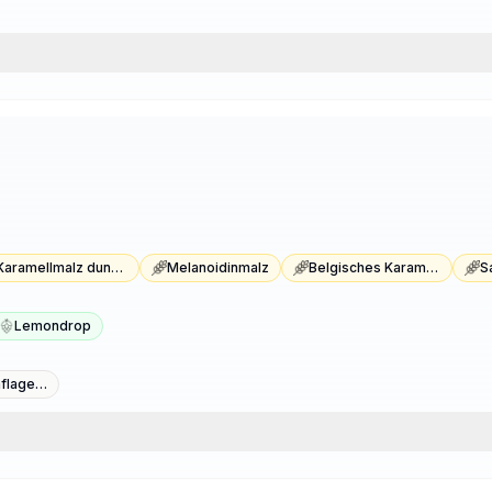
Karamellmalz dunkel Typ 2
Melanoidinmalz
Belgisches Karamellmalz
S
Lemondrop
Fermentis Saflager W-34/70