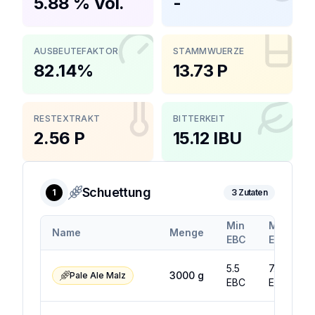
5.88 % Vol.
-
AUSBEUTEFAKTOR
STAMMWUERZE
82.14%
13.73 P
RESTEXTRAKT
BITTERKEIT
2.56 P
15.12 IBU
Schuettung
1
3
Zutaten
Min
Max
Name
Menge
EBC
EBC
5.5
7.5
3000
g
Pale Ale Malz
EBC
EBC