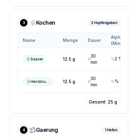
Kochen
3
2
Hopfengaben
Alpha
Al
Name
Menge
Dauer
(Min.)
(M
30
2
%
12.5
g
Saazer
min
30
%
12.5
g
Hersbrucker
min
Gesamt:
25
g
Gaerung
4
1
Hefen