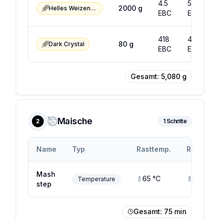
4.5
5.5
2000
g
Helles Weizenmalz
EBC
EBC
418
478
80
g
Dark Crystal
EBC
EBC
Gesamt:
5,080
g
Maische
2
1
Schritte
Name
Typ
Rasttemp.
Rastendt
Mash
65
°C
65
°C
Temperature
step
Gesamt:
75
min