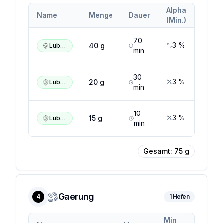
Alpha
Alpha
Name
Menge
Dauer
(Min.)
(Max.
70
3
%
5
%
40
g
Lubelski
min
30
3
%
5
%
20
g
Lubelski
min
10
3
%
5
%
15
g
Lubelski
min
Gesamt:
75
g
Gaerung
4
1
Hefen
Min
Max