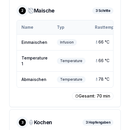
Maische
2
3
Schritte
Name
Typ
Rasttemp.
Ra
66
°C
Einmaischen
Infusion
Temperature
66
°C
Temperature
1
78
°C
Abmaischen
Temperature
Gesamt:
70
min
Kochen
3
3
Hopfengaben