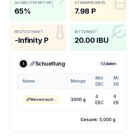
AUSBEUTEFAKTOR
STAMMWUERZE
65%
7.98 P
RESTEXTRAKT
BITTERKEIT
-Infinity P
20.00 IBU
Schuettung
1
1
Zutaten
Min
Max
Name
Menge
EBC
EBC
4
6
3000
g
Weizenrauchmalz
EBC
EBC
Gesamt:
3,000
g