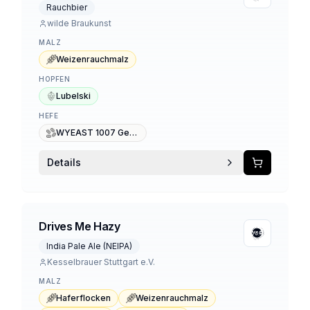
Rauchbier
wilde Braukunst
MALZ
Weizenrauchmalz
HOPFEN
Lubelski
HEFE
WYEAST 1007 German Ale
Details
Drives Me Hazy
India Pale Ale (NEIPA)
Kesselbrauer Stuttgart e.V.
MALZ
Haferflocken
Weizenrauchmalz