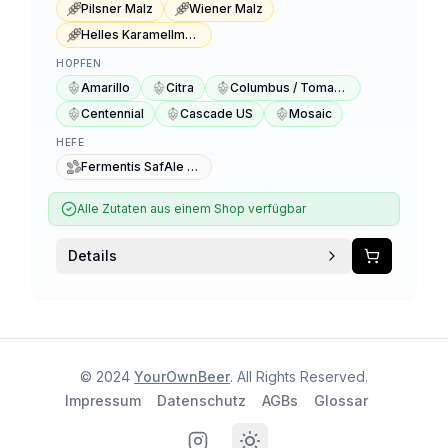
Pilsner Malz
Wiener Malz
Helles Karamellmalz
HOPFEN
Amarillo
Citra
Columbus / Tomahawk / Zeus
Centennial
Cascade US
Mosaic
HEFE
Fermentis SafAle S-04
Alle Zutaten aus einem Shop verfügbar
Details
© 2024
YourOwnBeer
. All Rights Reserved.
Impressum
Datenschutz
AGBs
Glossar