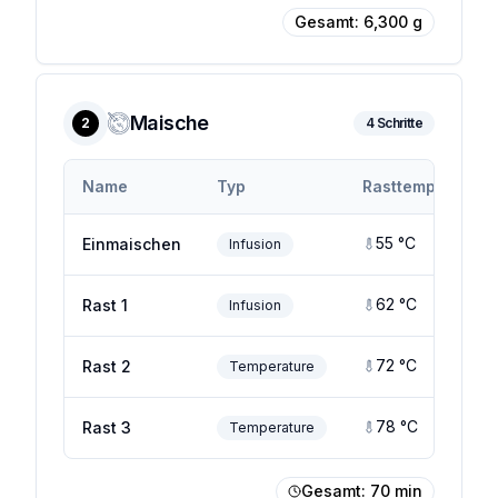
Gesamt:
6,300
g
Maische
2
4
Schritte
Name
Typ
Rasttemp.
Ra
55
°C
5
Einmaischen
Infusion
62
°C
Rast 1
Infusion
72
°C
Rast 2
Temperature
78
°C
Rast 3
Temperature
Gesamt:
70
min