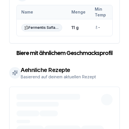
Min
Max
Name
Menge
Temp
Temp
-
-
11 g
Fermentis Saflager S-23
Biere mit ähnlichem Geschmacksprofil
Aehnliche Rezepte
Basierend auf deinem aktuellen Rezept