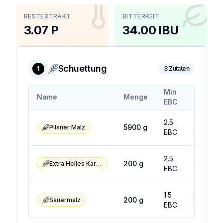
RESTEXTRAKT
BITTERKEIT
3.07 P
34.00 IBU
Schuettung
1
3
Zutaten
Min
Max
Name
Menge
EBC
EBC
2.5
4.5
5900
g
Pilsner Malz
EBC
EBC
2.5
6.5
200
g
Extra Helles Karamellmalz
EBC
EBC
1.5
5.1
200
g
Sauermalz
EBC
EBC