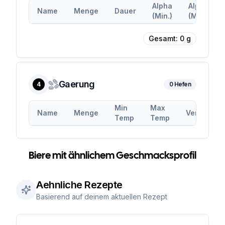
Alpha
Alpha
Name
Menge
Dauer
(Min.)
(Max.)
Gesamt:
0
g
Gaerung
4
0
Hefen
Min
Max
Name
Menge
Vergaerun
Temp
Temp
Biere mit ähnlichem Geschmacksprofil
Aehnliche Rezepte
Basierend auf deinem aktuellen Rezept