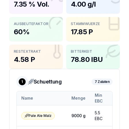
7.35 % Vol.
4.00 g/l
AUSBEUTEFAKTOR
STAMMWUERZE
60%
17.85 P
RESTEXTRAKT
BITTERKEIT
4.58 P
78.80 IBU
Schuettung
1
7
Zutaten
Min
Max
Name
Menge
EBC
EBC
5.5
7.5
9000
g
Pale Ale Malz
EBC
EBC