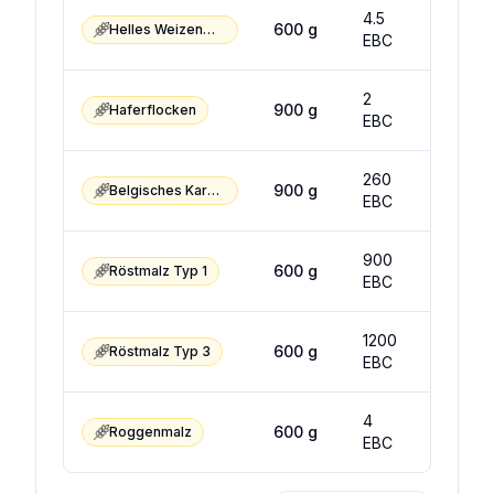
4.5
5.5
600
g
Helles Weizenmalz
EBC
EBC
2
5
900
g
Haferflocken
EBC
EBC
260
320
900
g
Belgisches Karamellmalz
EBC
EBC
900
1100
600
g
Röstmalz Typ 1
EBC
EBC
1200
1400
600
g
Röstmalz Typ 3
EBC
EBC
4
10
600
g
Roggenmalz
EBC
EBC