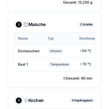
Gesamt:
13,200
g
Maische
2
2
Schritte
Name
Typ
Rasttemp.
Ra
64
°C
Einmaischen
Infusion
76
°C
Rast 1
Temperature
Gesamt:
90
min
Kochen
3
0
Hopfengaben