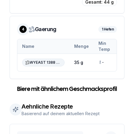
Gesamt:
44
g
Gaerung
4
1
Hefen
Min
Max
Name
Menge
Temp
Temp
-
-
35 g
WYEAST 1388 Belgian Strong Ale
Biere mit ähnlichem Geschmacksprofil
Aehnliche Rezepte
Basierend auf deinem aktuellen Rezept