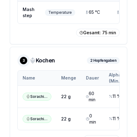
Mash
65
°C
65
°C
Temperature
step
Gesamt:
75
min
Kochen
3
2
Hopfengaben
Alpha
Al
Name
Menge
Dauer
(Min.)
(M
60
11
%
1
22
g
Sorachi Ace
min
0
11
%
1
22
g
Sorachi Ace
min