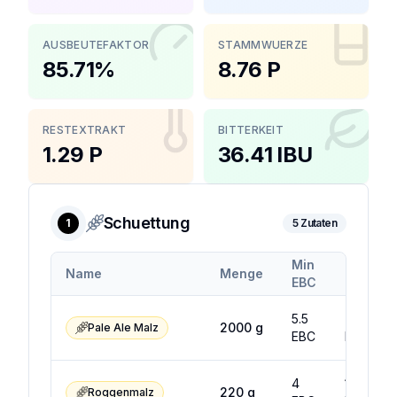
AUSBEUTEFAKTOR
STAMMWUERZE
85.71%
8.76 P
RESTEXTRAKT
BITTERKEIT
1.29 P
36.41 IBU
Schuettung
1
5
Zutaten
Min
Max
Name
Menge
EBC
EBC
5.5
7.5
2000
g
Pale Ale Malz
EBC
EBC
4
10
220
g
Roggenmalz