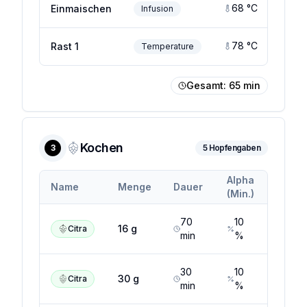
68
°C
Einmaischen
Infusion
78
°C
Rast 1
Temperature
Gesamt:
65
min
Kochen
3
5
Hopfengaben
Alpha
Alpha
Name
Menge
Dauer
(Min.)
(Max.)
70
10
15
%
16
g
Citra
min
%
30
10
15
%
30
g
Citra
min
%