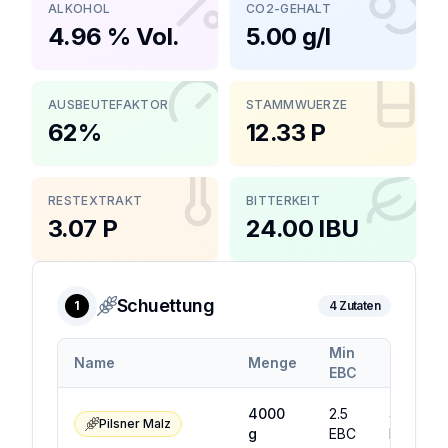
ALKOHOL
CO2-GEHALT
4.96 % Vol.
5.00 g/l
AUSBEUTEFAKTOR
STAMMWUERZE
62%
12.33 P
RESTEXTRAKT
BITTERKEIT
3.07 P
24.00 IBU
Schuettung
1
4
Zutaten
Min
Max
Name
Menge
EBC
EBC
4000
2.5
4.5
Pilsner Malz
g
EBC
EBC