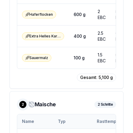
2
5
600
g
Haferflocken
EBC
EBC
2.5
6.5
400
g
Extra Helles Karamellmalz
EBC
EBC
1.5
5.1
100
g
Sauermalz
EBC
EBC
Gesamt:
5,100
g
Maische
2
2
Schritte
Name
Typ
Rasttemp.
Ra