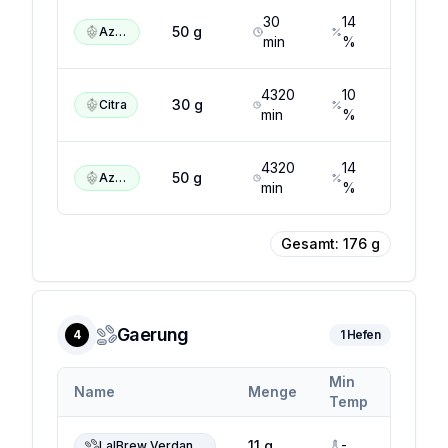
30
14
16
%
50
g
Azacca
min
%
4320
10
15
%
30
g
Citra
min
%
4320
14
16
%
50
g
Azacca
min
%
Gesamt:
176
g
Gaerung
4
1
Hefen
Min
Max
Name
Menge
Temp
Temp
-
-
11 g
LalBrew Verdant IPA