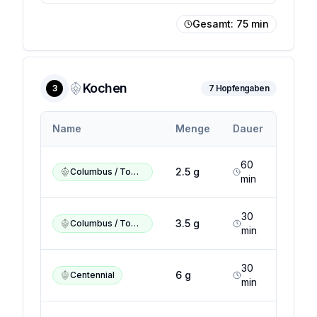
Gesamt:
75
min
Kochen
3
7
Hopfengaben
Alph
Name
Menge
Dauer
(Min.
60
14
2.5
g
Columbus / Tomahawk / Zeus
min
%
30
14
3.5
g
Columbus / Tomahawk / Zeus
min
%
30
7
6
g
Centennial
min