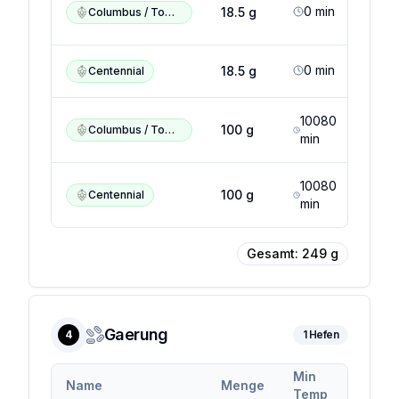
14
0
min
18.5
g
Columbus / Tomahawk / Zeus
%
0
min
7
18.5
g
Centennial
10080
14
100
g
Columbus / Tomahawk / Zeus
min
%
10080
7
100
g
Centennial
min
Gesamt:
249
g
Gaerung
4
1
Hefen
Min
Max
Name
Menge
Temp
Temp