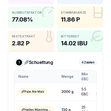
AUSBEUTEFAKTOR
STAMMWUERZE
77.08%
11.86 P
RESTEXTRAKT
BITTERKEIT
2.82 P
14.02 IBU
Schuettung
1
4
Zutaten
Min
Max
Name
Menge
EBC
EBC
5.5
7.5
3000
g
Pale Ale Malz
EBC
EBC
25
35
130
g
Helles Münchner Malz