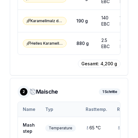
EBC
EBC
140
160
190
g
Karamellmalz dunkel Typ 3
EBC
EBC
2.5
6.5
880
g
Helles Karamellmalz
EBC
EBC
Gesamt:
4,200
g
Maische
2
1
Schritte
Name
Typ
Rasttemp.
Rastendt
Mash
65
°C
65
°C
Temperature
step