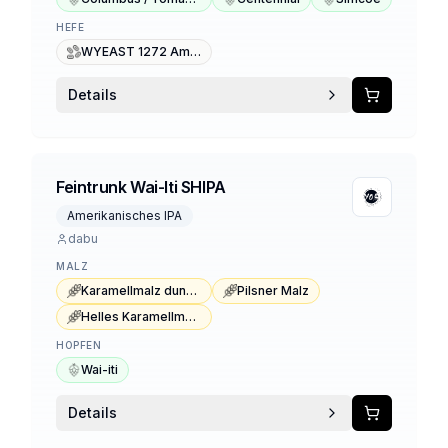
HEFE
WYEAST 1272 American Ale II
Details
Feintrunk Wai-Iti SHIPA
Amerikanisches IPA
dabu
MALZ
Karamellmalz dunkel Typ 3
Pilsner Malz
Helles Karamellmalz
HOPFEN
Wai-iti
Details