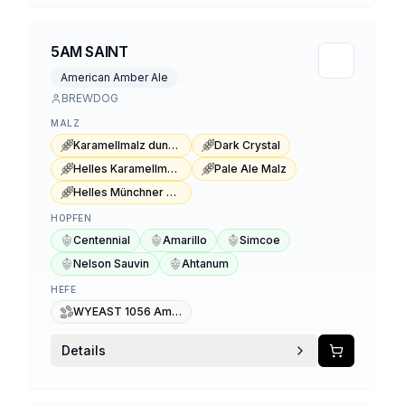
5AM SAINT
American Amber Ale
BREWDOG
MALZ
Karamellmalz dunkel Typ 3
Dark Crystal
Helles Karamellmalz
Pale Ale Malz
Helles Münchner Malz
HOPFEN
Centennial
Amarillo
Simcoe
Nelson Sauvin
Ahtanum
HEFE
WYEAST 1056 American Ale
Details