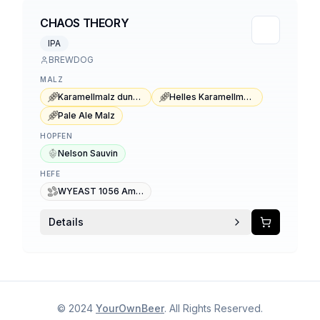
CHAOS THEORY
IPA
BREWDOG
MALZ
Karamellmalz dunkel Typ 3
Helles Karamellmalz
Pale Ale Malz
HOPFEN
Nelson Sauvin
HEFE
WYEAST 1056 American Ale
Details
© 2024
YourOwnBeer
. All Rights Reserved.