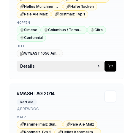
Helles Münchner Malz
Haferflocken
Pale Ale Malz
Röstmalz Typ 1
HOPFEN
Simcoe
Columbus / Tomahawk / Zeus
Citra
Centennial
HEFE
WYEAST 1056 American Ale
Details
#MASHTAG 2014
Red Ale
BREWDOG
MALZ
Karamellmalz dunkel Typ 3
Pale Ale Malz
Röstmalz Typ 2
Helles Karamellmalz