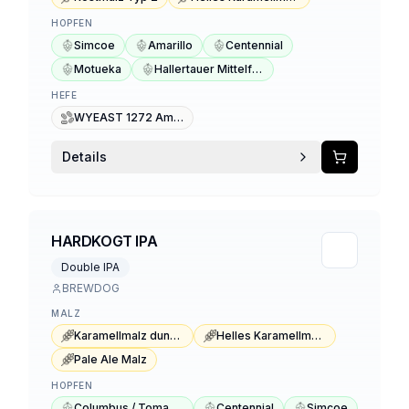
HOPFEN
Simcoe
Amarillo
Centennial
Motueka
Hallertauer Mittelfrüh
HEFE
WYEAST 1272 American Ale II
Details
HARDKOGT IPA
Double IPA
BREWDOG
MALZ
Karamellmalz dunkel Typ 3
Helles Karamellmalz
Pale Ale Malz
HOPFEN
Columbus / Tomahawk / Zeus
Centennial
Simcoe