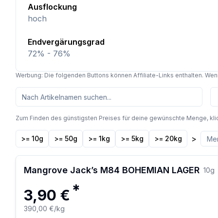
Ausflockung
hoch
Endvergärungsgrad
72% - 76%
Werbung: Die folgenden Buttons können Affiliate-Links enthalten. Wenn 
Zum Finden des günstigsten Preises für deine gewünschte Menge, kli
>
>= 10g
>= 50g
>= 1kg
>= 5kg
>= 20kg
Mangrove Jack’s M84 BOHEMIAN LAGER
10
g
*
3,90 €
390,00 €
/kg