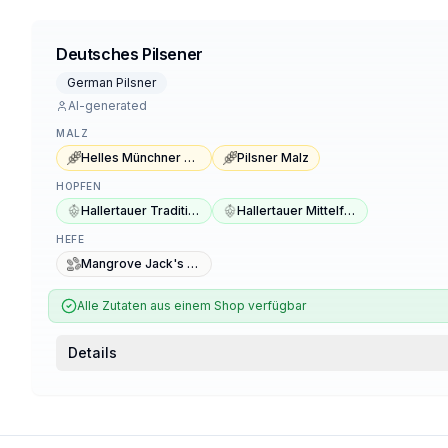
Deutsches Pilsener
German Pilsner
AI-generated
MALZ
Helles Münchner Malz
Pilsner Malz
HOPFEN
Hallertauer Tradition
Hallertauer Mittelfrüh
HEFE
Mangrove Jack's M84 Bohemian Lager
Alle Zutaten aus einem Shop verfügbar
Details