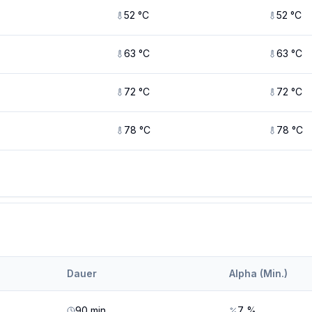
52
°C
52
°C
63
°C
63
°C
72
°C
72
°C
78
°C
78
°C
Dauer
Alpha (Min.)
90
min
7
%