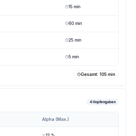
15
min
60
min
25
min
5
min
Gesamt:
105
min
4
Hopfengaben
Alpha (Max.)
12
%