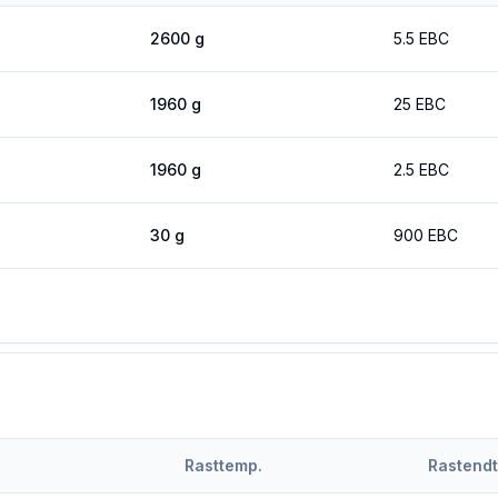
2600
g
5.5
EBC
1960
g
25
EBC
1960
g
2.5
EBC
30
g
900
EBC
Rasttemp.
Rastend