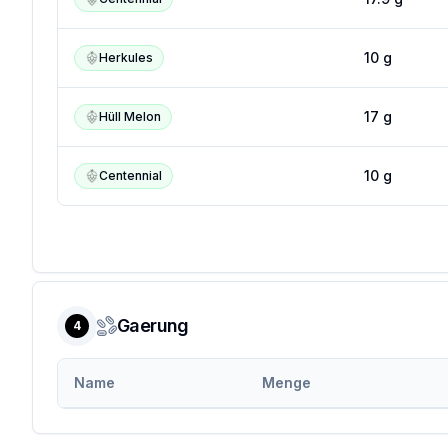
10
g
Herkules
17
g
Hüll Melon
10
g
Centennial
Gaerung
4
Name
Menge