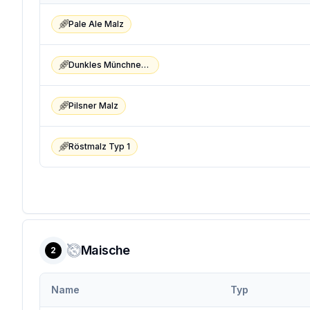
Pale Ale Malz
Dunkles Münchner Malz
Pilsner Malz
Röstmalz Typ 1
Maische
2
Name
Typ