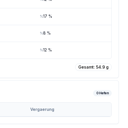
17
%
8
%
12
%
Gesamt:
54.9
g
0
Hefen
Vergaerung