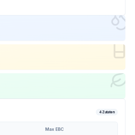
4
Zutaten
Max EBC