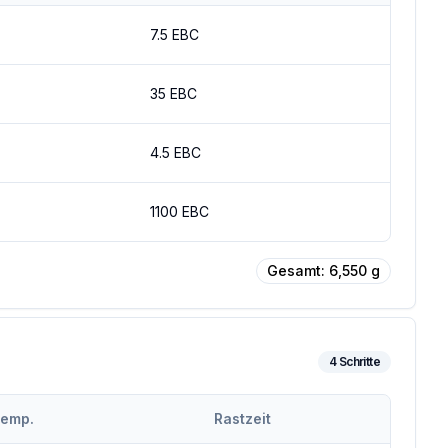
7.5
EBC
35
EBC
4.5
EBC
1100
EBC
Gesamt:
6,550
g
4
Schritte
temp.
Rastzeit