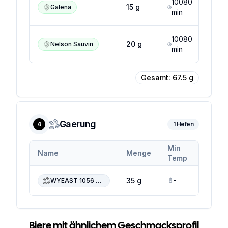
10080
12
15
g
Galena
min
%
10080
10
20
g
Nelson Sauvin
min
%
Gesamt:
67.5
g
Gaerung
4
1
Hefen
Min
Max
Name
Menge
Temp
Temp
-
-
35 g
WYEAST 1056 American Ale
Biere mit ähnlichem Geschmacksprofil