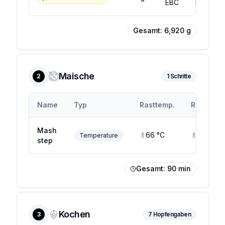
EBC
EBC
Gesamt:
6,920
g
Maische
2
1
Schritte
Name
Typ
Rasttemp.
Rastendt
Mash
66
°C
66
°C
Temperature
step
Gesamt:
90
min
Kochen
3
7
Hopfengaben