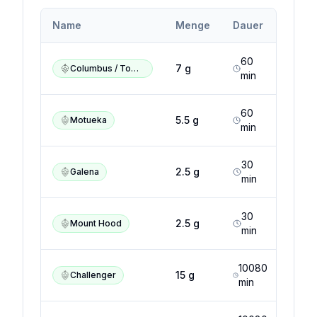
Alph
Name
Menge
Dauer
(Min.
60
14
7
g
Columbus / Tomahawk / Zeus
min
%
60
5
5.5
g
Motueka
min
30
12
2.5
g
Galena
min
%
30
3.9
2.5
g
Mount Hood
min
%
10080
6.5
15
g
Challenger
min
%