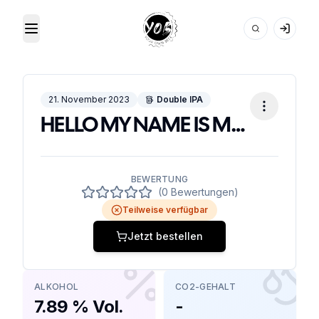
Toggle Menu
Your Own Beer
21. November 2023
Double IPA
HELLO MY NAME IS METTE-MARIT
BEWERTUNG
(0 Bewertungen)
Teilweise verfügbar
Jetzt bestellen
ALKOHOL
CO2-GEHALT
7.89 % Vol.
-