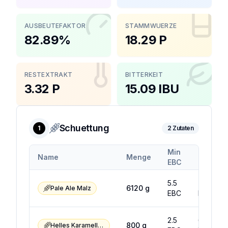
AUSBEUTEFAKTOR
STAMMWUERZE
82.89%
18.29 P
RESTEXTRAKT
BITTERKEIT
3.32 P
15.09 IBU
Schuettung
1
2
Zutaten
Min
Max
Name
Menge
EBC
EBC
5.5
7.5
6120
g
Pale Ale Malz
EBC
EBC
2.5
6.5
800
g
Helles Karamellmalz