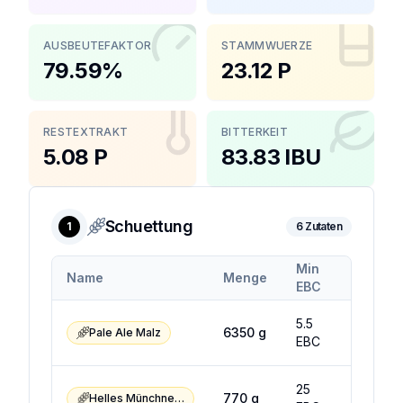
AUSBEUTEFAKTOR
STAMMWUERZE
79.59%
23.12 P
RESTEXTRAKT
BITTERKEIT
5.08 P
83.83 IBU
Schuettung
1
6
Zutaten
Min
Max
Name
Menge
EBC
EBC
5.5
7.5
6350
g
Pale Ale Malz
EBC
EBC
25
35
770
g
Helles Münchner Malz