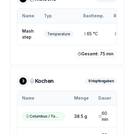
Name
Typ
Rasttemp.
Rastendt
Mash
65
°C
65
°C
Temperature
step
Gesamt:
75
min
Kochen
3
9
Hopfengaben
Alph
Name
Menge
Dauer
(Min.
60
14
38.5
g
Columbus / Tomahawk / Zeus
min
%