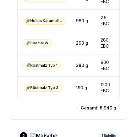
EBC
EBC
2.5
6.5
960
g
Helles Karamellmalz
EBC
EBC
280
320
290
g
Special W
EBC
EBC
900
1100
380
g
Röstmalz Typ 1
EBC
EBC
1200
1400
190
g
Röstmalz Typ 3
EBC
EBC
Gesamt:
8,940
g
Maische
2
1
Schritte