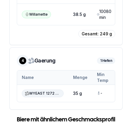
10080
4
38.5
g
Willamette
min
Gesamt:
249
g
Gaerung
4
1
Hefen
Min
Max
Name
Menge
Temp
Temp
-
-
35 g
WYEAST 1272 American Ale II
Biere mit ähnlichem Geschmacksprofil