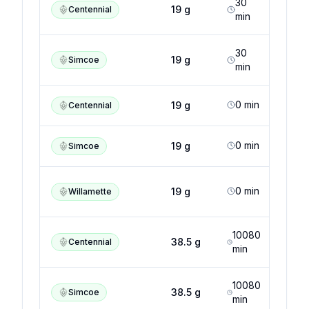
30
7
19
g
Centennial
min
30
11
19
g
Simcoe
min
0
min
7
19
g
Centennial
0
min
11
19
g
Simcoe
0
min
4
19
g
Willamette
10080
7
38.5
g
Centennial
min
10080
11
38.5
g
Simcoe
min