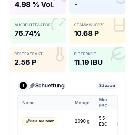
4.98 % Vol.
-
AUSBEUTEFAKTOR
STAMMWUERZE
76.74%
10.68 P
RESTEXTRAKT
BITTERKEIT
2.56 P
11.19 IBU
Schuettung
1
3
Zutaten
Min
Max
Name
Menge
EBC
EBC
5.5
7.5
2690
g
Pale Ale Malz
EBC
EBC