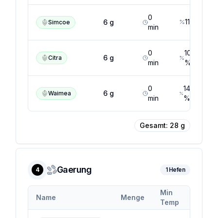
0
11
%
6
g
Simcoe
min
0
10
6
g
Citra
min
%
0
14.5
6
g
Waimea
min
%
Gesamt:
28
g
Gaerung
4
1
Hefen
Min
Max
Name
Menge
Temp
Temp