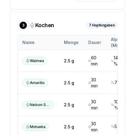
Kochen
3
7
Hopfengaben
Alpha
A
Name
Menge
Dauer
(Min.)
(
60
14.5
2.5
g
Waimea
min
%
30
7
%
2.5
g
Amarillo
min
30
10
2.5
g
Nelson Sauvin
min
%
30
5
%
2.5
g
Motueka
min