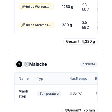
4.5
5.5
1250
g
Helles Weizenmalz
EBC
EBC
2.5
6.5
380
g
Helles Karamellmalz
EBC
EBC
Gesamt:
4,320
g
Maische
2
1
Schritte
Name
Typ
Rasttemp.
Rastendt
Mash
65
°C
65
°C
Temperature
step
Gesamt:
75
min