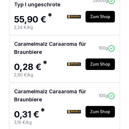
25000
g
Typ I ungeschrote
*
55,90 €
Zum Shop
2,24 €
/kg
Caramelmalz Caraaroma für
100
g
Braunbiere
*
0,28 €
Zum Shop
2,80 €
/kg
Caramelmalz Caraaroma für
100
g
Braunbiere
*
0,31 €
Zum Shop
3,10 €
/kg