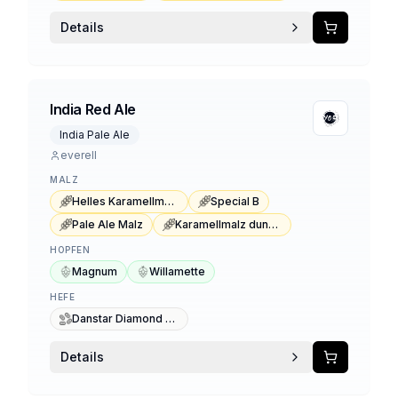
Details
India Red Ale
India Pale Ale
everell
MALZ
Helles Karamellmalz
Special B
Pale Ale Malz
Karamellmalz dunkel Typ 1
HOPFEN
Magnum
Willamette
HEFE
Danstar Diamond Lager
Details