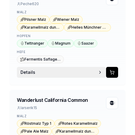
Peche620
MALZ
Pilsner Malz
Wiener Malz
Karamellmalz dunkel Typ 1
Helles Münchner Malz
HOPFEN
Tettnanger
Magnum
Saazer
HEFE
Fermentis Saflager W-34/70
Details
Wanderlust California Common
larserik15
MALZ
Röstmalz Typ 1
Rotes Karamellmalz
Pale Ale Malz
Karamellmalz dunkel Typ 1