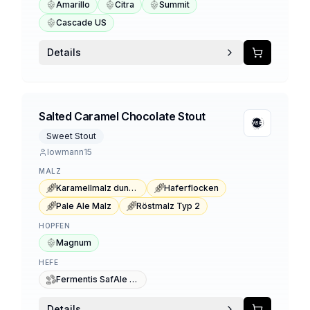
Amarillo
Citra
Summit
Cascade US
Details
Salted Caramel Chocolate Stout
Sweet Stout
lowmann15
MALZ
Karamellmalz dunkel Typ 1
Haferflocken
Pale Ale Malz
Röstmalz Typ 2
HOPFEN
Magnum
HEFE
Fermentis SafAle US-05
Details