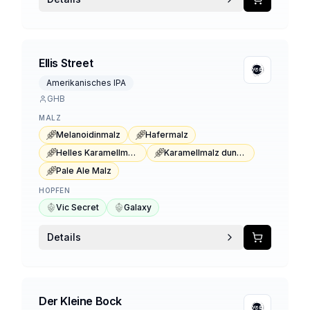
Ellis Street
Amerikanisches IPA
GHB
MALZ
Melanoidinmalz
Hafermalz
Helles Karamellmalz
Karamellmalz dunkel Typ 1
Pale Ale Malz
HOPFEN
Vic Secret
Galaxy
Details
Der Kleine Bock